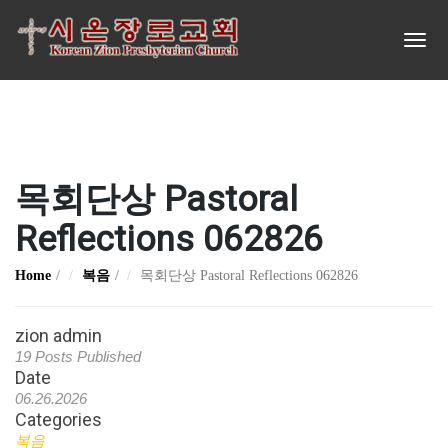
목회단상 Pastoral
Reflections 062826
Home
복음
목회단상 Pastoral Reflections 062826
zion admin
19 Posts Published
Date
06.26.2026
Categories
복음