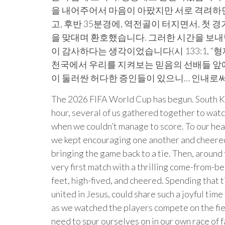
을 내어주어서 마음이 아팠지만 서로 격려하면
고, 후반 35분경에, 역전골이 터지면서, 첫 
을 맞대며 환호했습니다. 그러한 시간을 보내면
이 감사하다는 생각이었습니다(시 133:1, 
천국에서 우리를 지켜보는 믿음의 선배들 앞에,
이 둘러싼 허다한 증인들이 있으니… 인내로써 
The 2026 FIFA World Cup has begun. South Ko
hour, several of us gathered together to watc
when we couldn’t manage to score. To our hear
we kept encouraging one another and cheered 
bringing the game back to a tie. Then, around
very first match with a thrilling come-from-b
feet, high-fived, and cheered. Spending that 
united in Jesus, could share such a joyful tim
as we watched the players compete on the field,
need to spur ourselves on in our own race of 