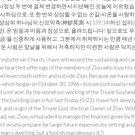
자를, 사정상 두 번에 걸쳐 변경하면서40년째인 오늘에 이르
하심으로, 또 한 번의 상상할 수 없는 손길(시온을 사랑하는 
위 하나님의 신묘막측(神妙莫測: 시 139:14)하신 섭리(
만, 온 믿음과 마음과 정성으로, 올려드립니다! 앞으로도 우
헌금)을 신중하게 사용하고, 그분께서 허락하시는 만큼 매년
지혜로운 사람은 앞날을 위해서 저축하지만 미련한 사람은 닥치는
resbyterian Church, I have witnessed the sustaining and ca
e heartfelt offerings of the members of Zion who love His Ki
elievers both within and outside Zion. Because we have mo
an—which began on October 30, 1986—but we continually red
d a miracle. By the wondrous working of the Triune God an
 the building loan in full last Friday (5/22). I have felt dee
 and reign) of the Triune God, the true Owner of Zion. With a
ead, we, Zion, will prudently manage the finances given by
will wisely prepare for large future expenses by setting as
 man’s dwelling, but a foolish man devours it.”)