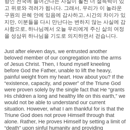
향인 천국에 들어간다는 사실이 훨씬 더 설득력이 있
고 위로와 격려가 됩니다. 그래서, 우리가 이 놀라운
구원의 은혜 안에 있음에 감사하고, 시간의 차이가 있
지만, 이분들을 다시 만난다는 변하지 않는 사실에 감
사함으로, 하나님께서 오늘 우리에게 주신 삶의 여정
을 성삼위 하나님을 기도로 의지하면서 걷습니다.
Just after eleven days, we entrusted another
beloved member of our congregation into the arms
of Jesus Christ. Then, I found myself kneeling
before God the Father, unable to lift the heavy,
painful weight from my heart. How about you? If the
“existence, capacity, and power” of the Triune God
were proven solely by the single fact that He “grants
His children a long and healthy life on this earth,” we
would not be able to understand our current
situation. However, what I am thankful for is that the
Triune God does not prove Himself through that
alone. Rather, He proves Himself by setting a limit of
“death” upon sinful humanity and providing