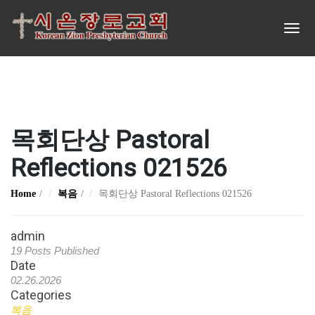
목회단상 Pastoral
Reflections 021526
Home
복음
목회단상 Pastoral Reflections 021526
admin
19 Posts Published
Date
02.26.2026
Categories
복음