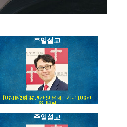
주일설교
[07/19/26] 47년간 찐 은혜ㅣ시편 103편
13~14절
주일설교