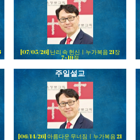
6
[07/05/26] 난리 속 헌신ㅣ누가복음 21장
7~19절
주일설교
[06/14/26] 아름다운 무너짐ㅣ누가복음 21