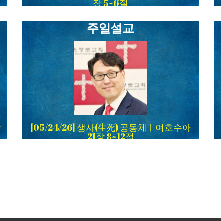
장 5~6절
주일설교
장
[05/24/26] 생사(生死) 공동체ㅣ여호수아
21장 8~12절