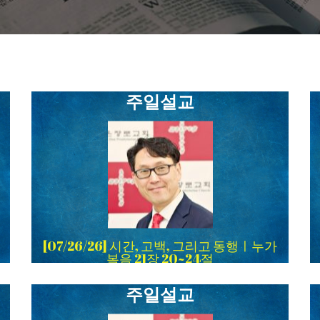
주일설교
[07/26/26] 시간, 고백, 그리고 동행ㅣ누가
복음 21장 20~24절
주일설교