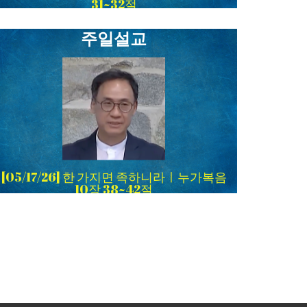
31~32절
주일설교
[05/17/26] 한 가지면 족하니라ㅣ누가복음
10장 38~42절