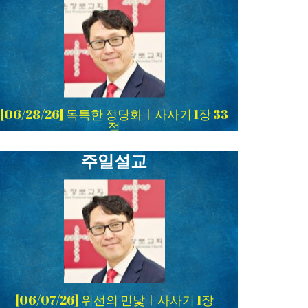
[06/28/26] 독특한 정당화ㅣ사사기 1장 33
절
주일설교
[06/07/26] 위선의 민낯ㅣ사사기 1장