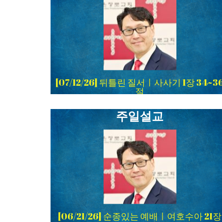
[07/12/26] 뒤틀린 질서ㅣ사사기 1장 34~3
절
주일설교
[06/21/26] 순종있는 예배ㅣ여호수아 21장