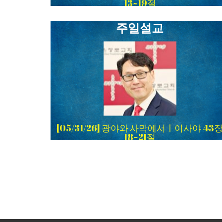
13~19절
주일설교
[05/31/26] 광야와 사막에서ㅣ이사야 43
18~21절