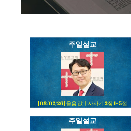
주일설교
[08/02/26] 울음 값ㅣ사사기 2장 1~5절
주일설교