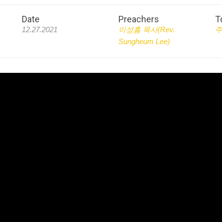
Date
Preachers
T
12.27.2021
이성흠 목사(Rev.
Sungheum Lee)