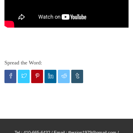
Spread the Word:
Tel : 410-665-6432 / Email : thezion1979@gmail.com /