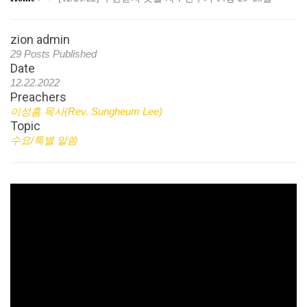
zion admin
29 Posts Published
Date
12.22.2022
Preachers
이성흠 목사(Rev. Sungheum Lee)
Topic
수요/특별 말씀