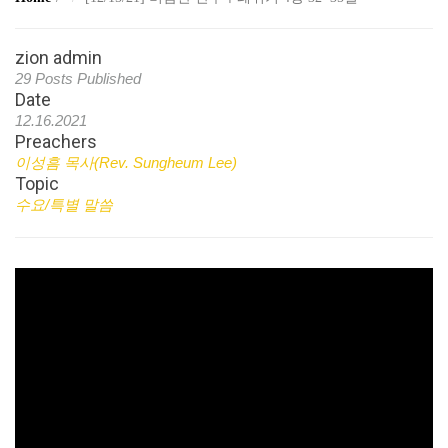
zion admin
29 Posts Published
Date
12.16.2021
Preachers
이성흠 목사(Rev. Sungheum Lee)
Topic
수요/특별 말씀