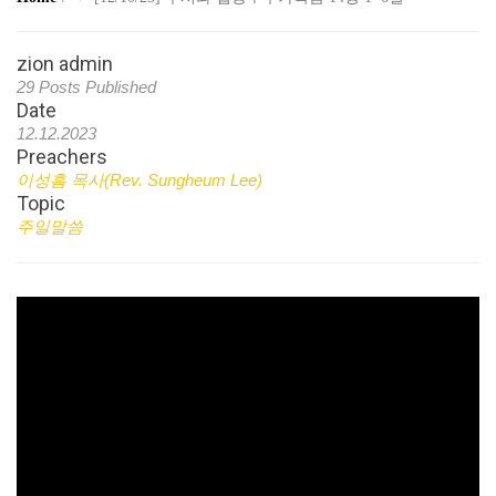
zion admin
29 Posts Published
Date
12.12.2023
Preachers
이성흠 목사(Rev. Sungheum Lee)
Topic
주일말씀