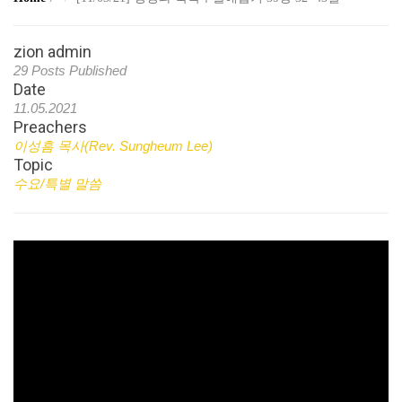
zion admin
29 Posts Published
Date
11.05.2021
Preachers
이성흠 목사(Rev. Sungheum Lee)
Topic
수요/특별 말씀