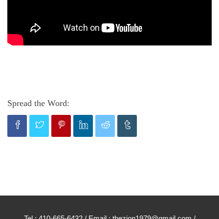
Spread the Word:
Tel : 410-665-6432 / Email : thezion1979@gmail.com /