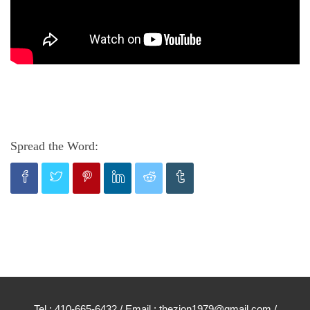
Spread the Word:
Tel : 410-665-6432 / Email : thezion1979@gmail.com /