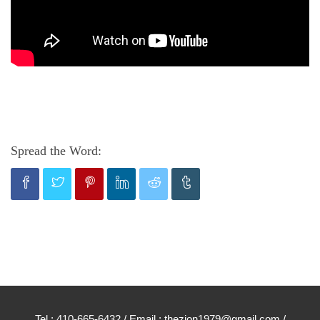
Spread the Word:
Tel : 410-665-6432 / Email : thezion1979@gmail.com /