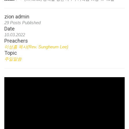
zion admin
29 Posts Published
Date
10.03.2022
Preachers
이성흠 목사(Rev. Sungheum Lee)
Topic
주일말씀