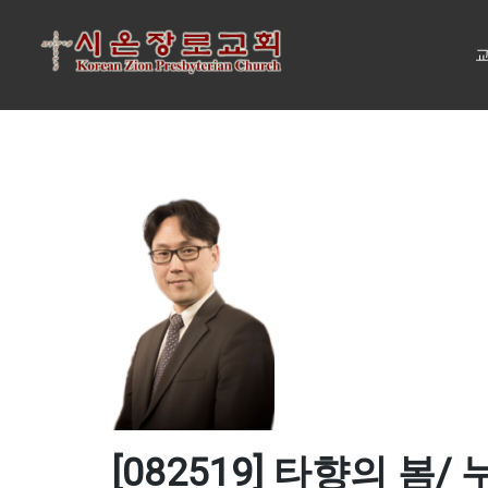
교
[082519] 타향의 봄/