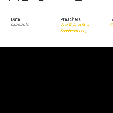
Date
Preachers
T
08.26.2019
이성흠 목사(Rev.
Sungheum Lee)