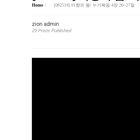
Home
[082519] 타향의 봄/ 누가복음 4장 20~27절
zion admin
29 Posts Published