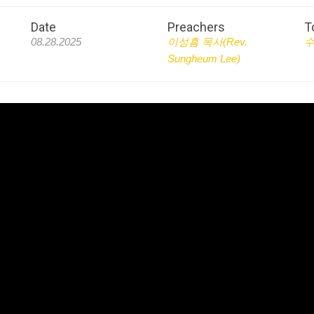
Date
Preachers
T
08.28.2025
이성흠 목사(Rev.
수
Sungheum Lee)