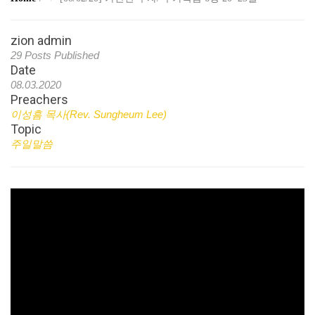
zion admin
29 Posts Published
Date
08.03.2020
Preachers
이성흠 목사(Rev. Sungheum Lee)
Topic
주일말씀