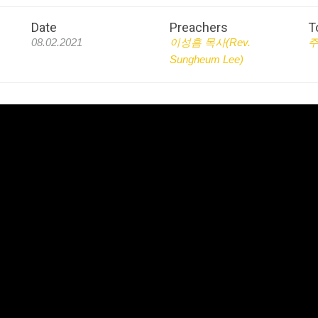
Date
Preachers
T
08.02.2021
이성흠 목사(Rev.
Sungheum Lee)