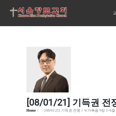
교
[08/01/21] 기득권
Home
[08/01/21] 기득권 전쟁ㅣ누가복음 9장 1~6절