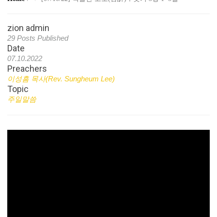
zion admin
29 Posts Published
Date
07.10.2022
Preachers
이성흠 목사(Rev. Sungheum Lee)
Topic
주일말씀