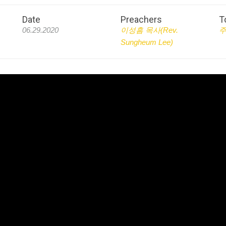
Date
Preachers
T
06.29.2020
이성흠 목사(Rev.
Sungheum Lee)