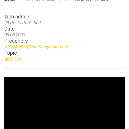
zion admin
29 Posts Published
Date
06.08.2020
Preachers
이성흠 목사(Rev. Sungheum Lee)
Topic
주일말씀