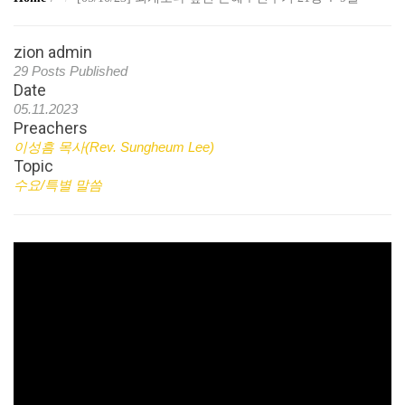
zion admin
29 Posts Published
Date
05.11.2023
Preachers
이성흠 목사(Rev. Sungheum Lee)
Topic
수요/특별 말씀