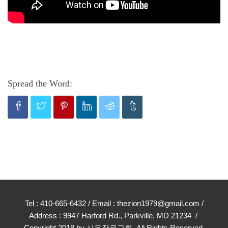
Spread the Word:
Tel : 410-665-6432 / Email : thezion1979@gmail.com /
Address : 9947 Harford Rd., Parkville, MD 21234 /
Copyright 2018 by 시온장로교회. All Rights Reserved.