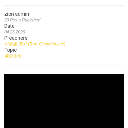
zion admin
29 Posts Published
Date
04.26.2026
Preachers
이춘호 목사 (Rev. Choonho Lee)
Topic
주일말씀