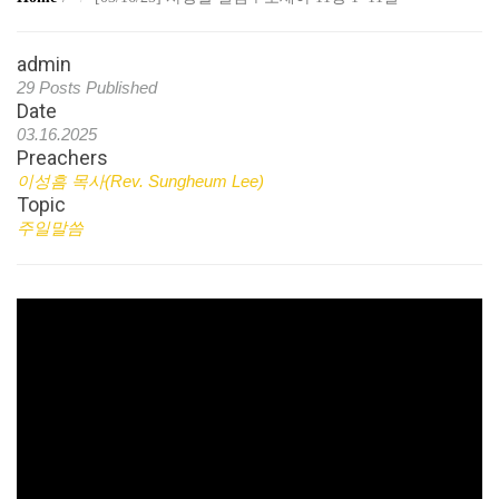
admin
29 Posts Published
Date
03.16.2025
Preachers
이성흠 목사(Rev. Sungheum Lee)
Topic
주일말씀