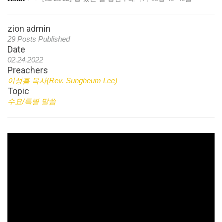
zion admin
29 Posts Published
Date
02.24.2022
Preachers
이성흠 목사(Rev. Sungheum Lee)
Topic
수요/특별 말씀