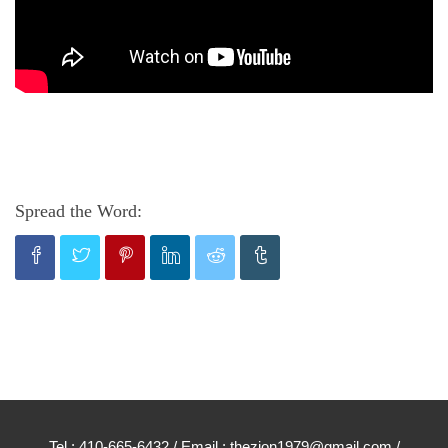
Spread the Word:
Tel : 410-665-6432 / Email : thezion1979@gmail.com /