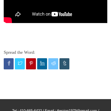
Spread the Word:
Tel : 410-665-6432 / Email : thezion1979@gmail.com /