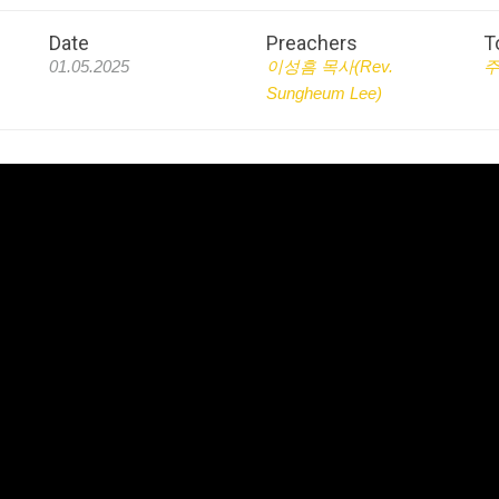
Date
Preachers
T
01.05.2025
이성흠 목사(Rev.
Sungheum Lee)