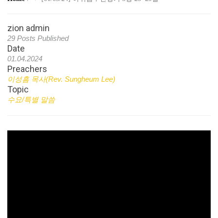
zion admin
29 Posts Published
Date
01.04.2024
Preachers
이성흠 목사(Rev. Sungheum Lee)
Topic
수요/특별 말씀