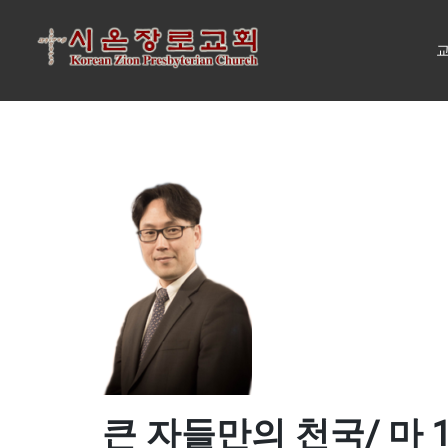
교
큰 자들만의 천국/ 마 18: