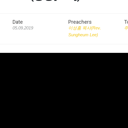
Date
Preachers
T
05.09.2019
이성흠 목사(Rev.
Sungheum Lee)