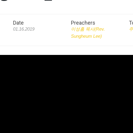
Date
Preachers
T
01.16.2019
이성흠 목사(Rev.
Sungheum Lee)