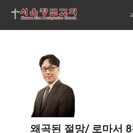
교
왜곡된 절망/ 로마서 8