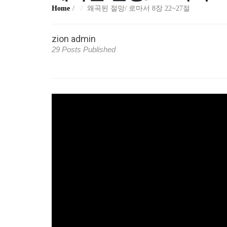
Home
왜곡된 절망/ 로마서 8장 22~27절
zion admin
29 Posts Published