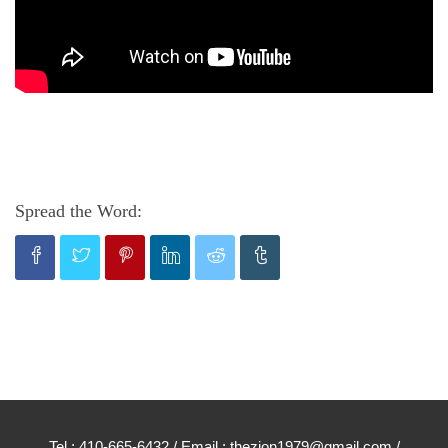
Spread the Word:
Tel : 410-665-6432 / Email : thezion1979@gmail.com /