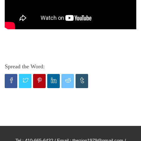
Spread the Word:
Tel : 410-665-6432 / Email : thezion1979@gmail.com /