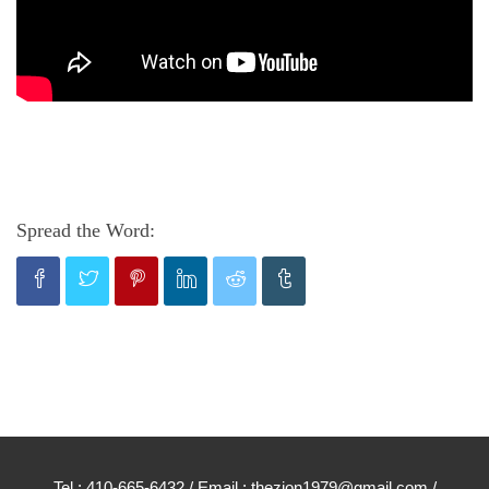
Spread the Word:
Tel : 410-665-6432 / Email : thezion1979@gmail.com /