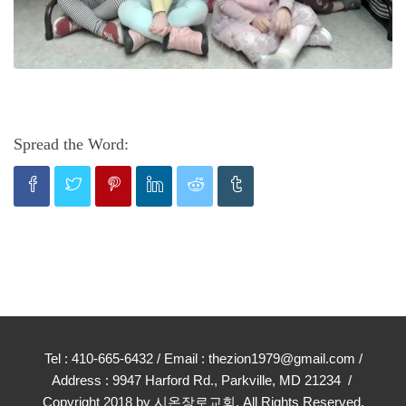
Spread the Word:
Tel : 410-665-6432 / Email : thezion1979@gmail.com /
Address : 9947 Harford Rd., Parkville, MD 21234 /
Copyright 2018 by 시온장로교회. All Rights Reserved.