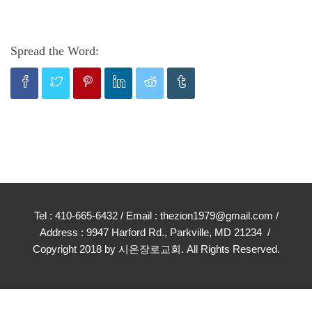
Spread the Word:
Tel : 410-665-6432 / Email : thezion1979@gmail.com /
Address : 9947 Harford Rd., Parkville, MD 21234 /
Copyright 2018 by 시온장로교회. All Rights Reserved.