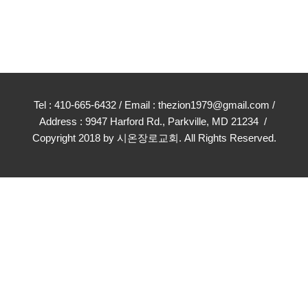
Tel : 410-665-6432 / Email : thezion1979@gmail.com /
Address : 9947 Harford Rd., Parkville, MD 21234 /
Copyright 2018 by 시온장로교회. All Rights Reserved.