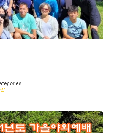
ategories
사진