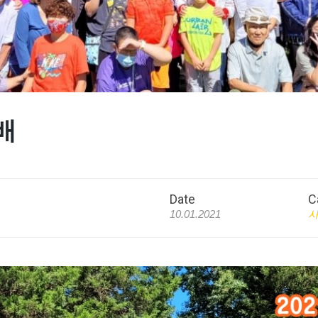
배
Date
C
10.01.2021