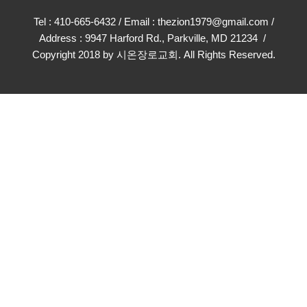
Tel : 410-665-6432 / Email : thezion1979@gmail.com /
Address : 9947 Harford Rd., Parkville, MD 21234 /
Copyright 2018 by 시온장로교회. All Rights Reserved.