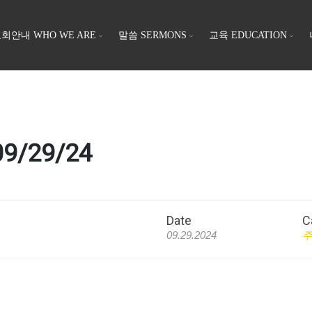
회안내 WHO WE ARE
말씀 SERMONS
교육 EDUCATION
9/29/24
Date
C
09.29.2024