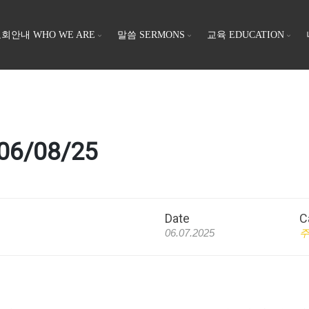
회안내 WHO WE ARE
말씀 SERMONS
교육 EDUCATION
06/08/25
Date
C
06.07.2025