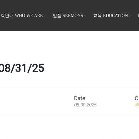
회안내 WHO WE ARE
말씀 SERMONS
교육 EDUCATION
08/31/25
Date
C
08.30.2025