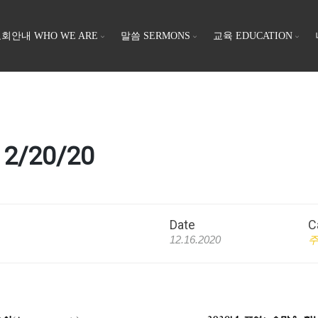
회안내 WHO WE ARE
말씀 SERMONS
교육 EDUCATION
2/20/20
Date
C
12.16.2020