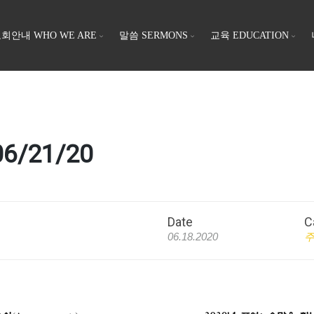
회안내 WHO WE ARE
말씀 SERMONS
교육 EDUCATION
6/21/20
Date
C
06.18.2020