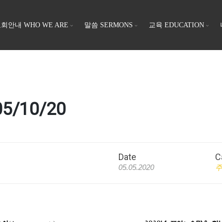
회안내 WHO WE ARE
말씀 SERMONS
교육 EDUCATION
5/10/20
Date
C
05.05.2020