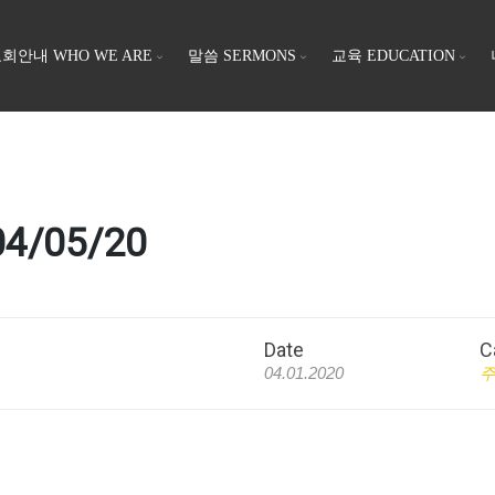
회안내 WHO WE ARE
말씀 SERMONS
교육 EDUCATION
4/05/20
Date
C
04.01.2020