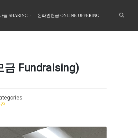
나눔 SHARING
온라인헌금 ONLINE OFFERING
 Fundraising)
ategories
사진