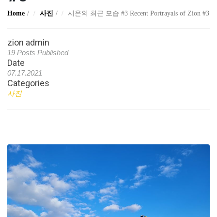
Home
사진
시온의 최근 모습 #3 Recent Portrayals of Zion #3
zion admin
19 Posts Published
Date
07.17.2021
Categories
사진