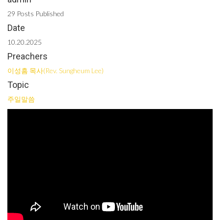
29 Posts Published
Date
10.20.2025
Preachers
이성흠 목사(Rev. Sungheum Lee)
Topic
주일말씀